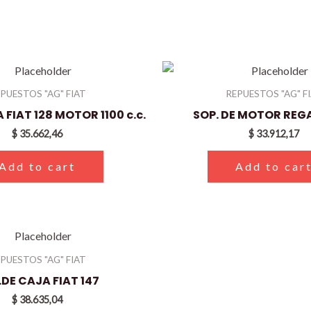
PUESTOS "AG" FIAT
REPUESTOS "AG" F
 FIAT 128 MOTOR 1100 c.c.
SOP. DE MOTOR REG
$
35.662,46
$
33.912,17
Add to cart
Add to car
PUESTOS "AG" FIAT
.DE CAJA FIAT 147
$
38.635,04