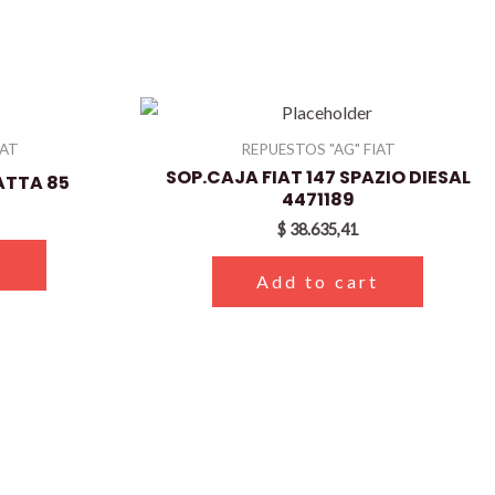
IAT
REPUESTOS "AG" FIAT
SOP.CAJA FIAT 147 SPAZIO DIESAL
ATTA 85
4471189
$
38.635,41
t
Add to cart