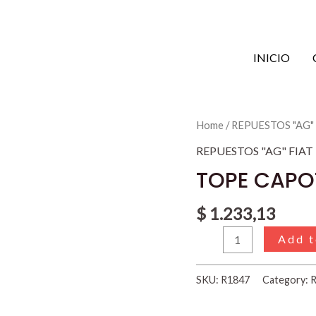
INICIO
TOPE
Home
/
REPUESTOS "AG"
CAPOT
REPUESTOS "AG" FIAT
(CAJITA)
TOPE CAPOT
FIAT
128
$
1.233,13
quantity
Add t
SKU:
R1847
Category:
R