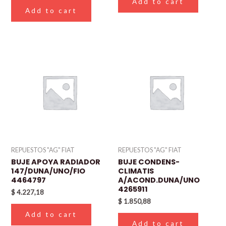
Add to cart
Add to cart
REPUESTOS "AG" FIAT
REPUESTOS "AG" FIAT
BUJE APOYA RADIADOR
BUJE CONDENS-
147/DUNA/UNO/FIO
CLIMATIS
4464797
A/ACOND.DUNA/UNO
4265911
$
4.227,18
$
1.850,88
Add to cart
Add to cart