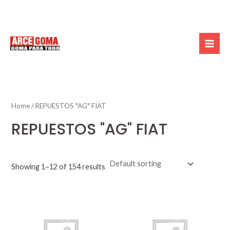
Skip
Mai
to
Men
content
Home
/ REPUESTOS "AG" FIAT
REPUESTOS "AG" FIAT
Showing 1–12 of 154 results