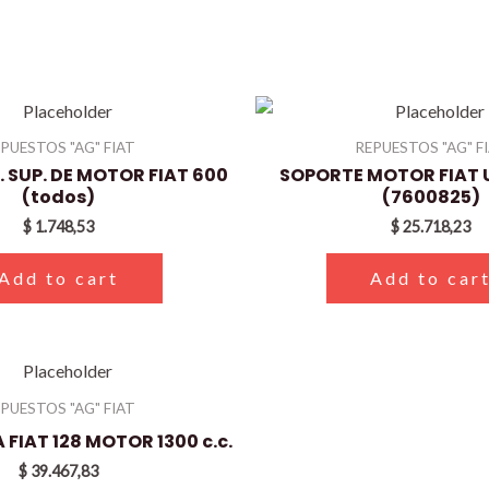
PUESTOS "AG" FIAT
REPUESTOS "AG" F
 SUP. DE MOTOR FIAT 600
SOPORTE MOTOR FIAT
(todos)
(7600825)
$
1.748,53
$
25.718,23
Add to cart
Add to car
PUESTOS "AG" FIAT
 FIAT 128 MOTOR 1300 c.c.
$
39.467,83