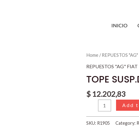
INICIO
TOPE
Home
/
REPUESTOS "AG"
SUSP.DELANT.DUNA/
REPUESTOS "AG" FIAT
1.5
TOPE SUSP.
-
1.6
$
12.202,83
quantity
Add t
SKU:
R1905
Category:
R