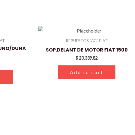
IAT
REPUESTOS "AG" FIAT
 UNO/DUNA
SOP.DELANT DE MOTOR FIAT 1500
$
20.339,82
Add to cart
t