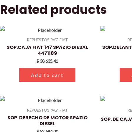
Related products
REPUESTOS "AG" FIAT
RE
SOP.CAJA FIAT 147 SPAZIO DIESAL
SOP.DELANT.
4471189
$
38.635,41
Add to cart
REPUESTOS "AG" FIAT
RE
SOP. DERECHO DE MOTOR SPAZIO
SOP. DE CAJA
DIESEL
$
52.694,00