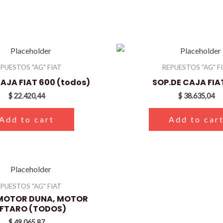
PUESTOS "AG" FIAT
REPUESTOS "AG" F
AJA FIAT 600 (todos)
SOP.DE CAJA FIAT
$
22.420,44
$
38.635,04
Add to cart
Add to car
PUESTOS "AG" FIAT
 MOTOR DUNA, MOTOR
FTARO (TODOS)
$
49.065,87