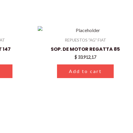
IAT
REPUESTOS "AG" FIAT
 147
SOP. DE MOTOR REGATTA 85
$
33.912,17
t
Add to cart