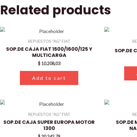
Related products
REPUESTOS "AG" FIAT
RE
SOP.DE CAJA FIAT 1500/1600/125 Y
SOP.DE C
MULTICARGA
$
10.208,03
Add to cart
REPUESTOS "AG" FIAT
RE
SOP.DE CAJA SUPER EUROPA MOTOR
SOP.DE
1300
NA
$
20.242,79