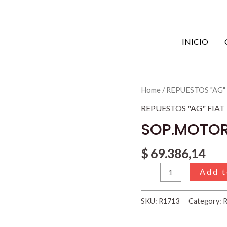
INICIO
SOP.MOTOR
Home
/
REPUESTOS "AG"
Y
REPUESTOS "AG" FIAT
CAJA
SOP.MOTOR 
FIAT
147
$
69.386,14
IZQ.
Add t
1481135
quantity
SKU:
R1713
Category:
R