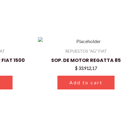
IAT
REPUESTOS "AG" FIAT
FIAT 1500
SOP. DE MOTOR REGATTA 85
$
33.912,17
t
Add to cart