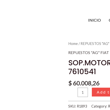
INICIO
SOP.MOTOR
Home
/
REPUESTOS "AG"
LADO
REPUESTOS "AG" FIAT
DERECHO
SOP.MOTOR
FIAT
7610541
TIPO
7610541
$
60.008,26
quantity
Add t
SKU:
R1893
Category:
R