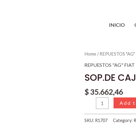
INICIO
SOP.DE
Home
/
REPUESTOS "AG"
CAJA
REPUESTOS "AG" FIAT
FIAT
SOP.DE CAJA
128
MOTOR
$
35.662,46
1100
Add t
c.c.
quantity
SKU:
R1707
Category:
R