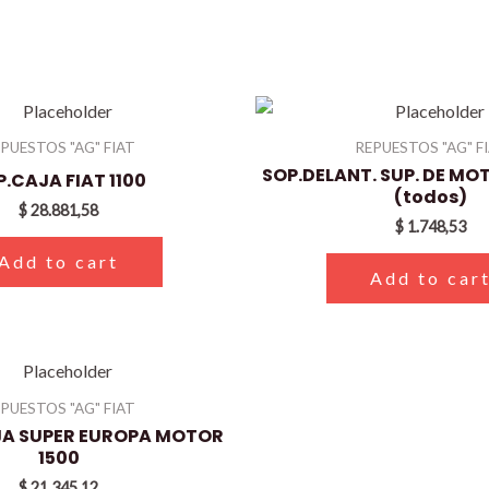
PUESTOS "AG" FIAT
REPUESTOS "AG" F
SOP.DELANT. SUP. DE MO
.CAJA FIAT 1100
(todos)
$
28.881,58
$
1.748,53
Add to cart
Add to car
PUESTOS "AG" FIAT
JA SUPER EUROPA MOTOR
1500
$
21.345,12