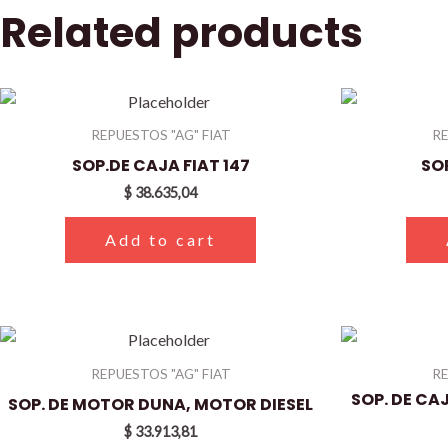
Related products
REPUESTOS "AG" FIAT
RE
SOP.DE CAJA FIAT 147
SOP
$
38.635,04
Add to cart
REPUESTOS "AG" FIAT
RE
SOP. DE CA
SOP. DE MOTOR DUNA, MOTOR DIESEL
$
33.913,81