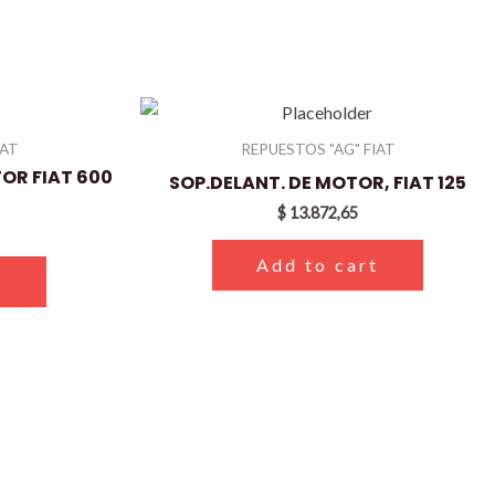
IAT
REPUESTOS "AG" FIAT
TOR FIAT 600
SOP.DELANT. DE MOTOR, FIAT 125
$
13.872,65
Add to cart
t