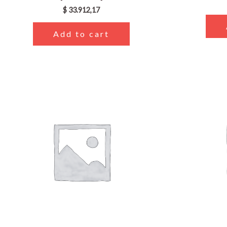
$
33.912,17
Add to cart