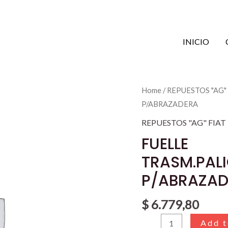
INICIO
FUELLE
Home
/
REPUESTOS "AG"
TRASM.PALIO/SIENA
P/ABRAZADERA
P/ABRAZADERA
REPUESTOS "AG" FIAT
quantity
FUELLE
TRASM.PAL
P/ABRAZAD
$
6.779,80
Add t