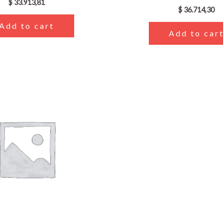
$
33.913,81
$
36.714,30
Add to cart
Add to car