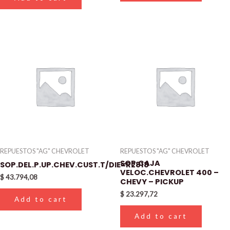
REPUESTOS "AG" CHEVROLET
REPUESTOS "AG" CHEVROLET
SOP.CAJA
SOP.DEL.P.UP.CHEV.CUST.T/DIE=R2818
VELOC.CHEVROLET 400 –
$
43.794,08
CHEVY – PICKUP
$
23.297,72
Add to cart
Add to cart