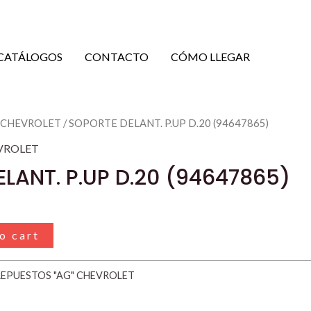
CATÁLOGOS
CONTACTO
CÓMO LLEGAR
" CHEVROLET
/ SOPORTE DELANT. P.UP D.20 (94647865)
VROLET
LANT. P.UP D.20 (94647865)
o cart
REPUESTOS "AG" CHEVROLET