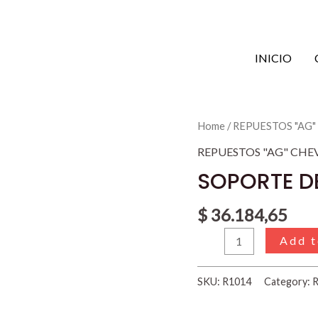
INICIO
SOPORTE
Home
/
REPUESTOS "AG
DELANT.
REPUESTOS "AG" CHE
P.UP
SOPORTE DE
D.20
(94647865)
$
36.184,65
quantity
Add t
SKU:
R1014
Category: