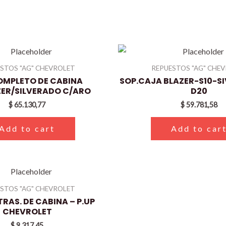
STOS "AG" CHEVROLET
REPUESTOS "AG" CHE
OMPLETO DE CABINA
SOP.CAJA BLAZER-S10-S
ZER/SILVERADO C/ARO
D20
$
65.130,77
$
59.781,58
Add to cart
Add to car
STOS "AG" CHEVROLET
TRAS. DE CABINA – P.UP
CHEVROLET
$
9.317,45