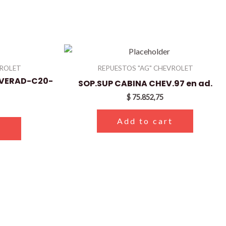
VROLET
REPUESTOS "AG" CHEVROLET
IVERAD-C20-
SOP.SUP CABINA CHEV.97 en ad.
$
75.852,75
Add to cart
t