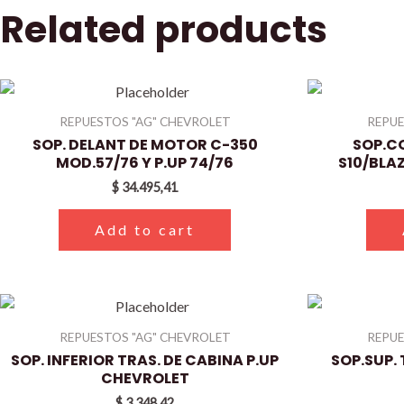
Related products
REPUESTOS "AG" CHEVROLET
REPUE
SOP. DELANT DE MOTOR C-350
SOP.C
MOD.57/76 Y P.UP 74/76
S10/BLA
$
34.495,41
Add to cart
REPUESTOS "AG" CHEVROLET
REPUE
SOP. INFERIOR TRAS. DE CABINA P.UP
SOP.SUP. 
CHEVROLET
$
3.348,42