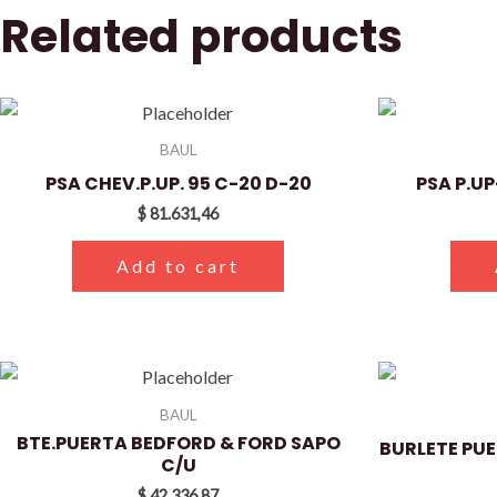
Related products
BAUL
PSA CHEV.P.UP. 95 C-20 D-20
PSA P.U
$
81.631,46
Add to cart
BAUL
BTE.PUERTA BEDFORD & FORD SAPO
BURLETE PU
C/U
$
42.336,87