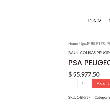
INICIO
PSA
Home
/
Jgo.BURLETES: 
PEUGEOT
BAUL
,
COLISAS PEUGE
505
PSA PEUGEO
91'
quantity
$
55.977,50
Add t
SKU:
148-517
Categori