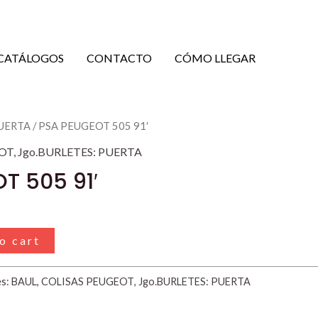
CATÁLOGOS
CONTACTO
CÓMO LLEGAR
PUERTA
/ PSA PEUGEOT 505 91′
OT
,
Jgo.BURLETES: PUERTA
T 505 91′
o cart
es:
BAUL
,
COLISAS PEUGEOT
,
Jgo.BURLETES: PUERTA