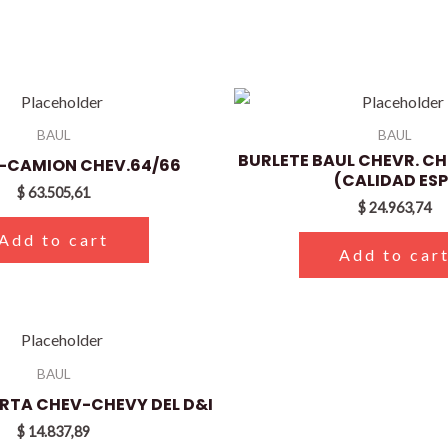
BAUL
BAUL
BURLETE BAUL CHEVR. CH
P-CAMION CHEV.64/66
(CALIDAD ESP
$
63.505,61
$
24.963,74
Add to cart
Add to car
BAUL
ERTA CHEV-CHEVY DEL D&I
$
14.837,89