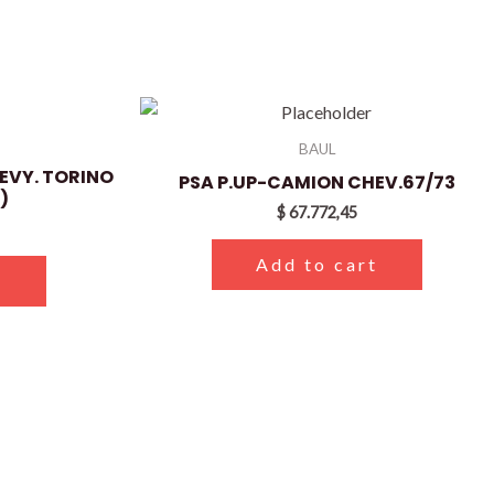
BAUL
EVY. TORINO
PSA P.UP-CAMION CHEV.67/73
)
$
67.772,45
Add to cart
t