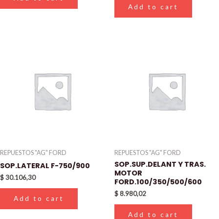
Add to cart
REPUESTOS "AG" FORD
REPUESTOS "AG" FORD
SOP.SUP.DELANT Y TRAS.
SOP.LATERAL F-750/900
MOTOR
$
30.106,30
FORD.100/350/500/600
$
8.980,02
Add to cart
Add to cart