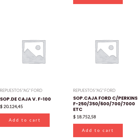
REPUESTOS "AG" FORD
REPUESTOS "AG" FORD
SOP.CAJA FORD C/PERKINS
SOP.DE CAJA V. F-100
F-250/350/600/700/7000
$
20.124,45
ETC
$
18.752,58
Add to cart
Add to cart