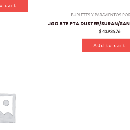
o cart
BURLETES Y PARAVIENTOS PO
JGO.BTE.PTA.DUSTER/SURAN/SA
$
43.936,76
Add to cart