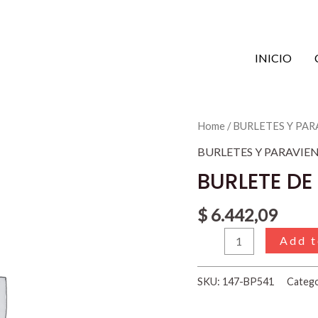
INICIO
BURLETE
Home
/
BURLETES Y PA
DE
BURLETES Y PARAVIE
PVC
BURLETE D
MEDIANO
quantity
$
6.442,09
Add t
SKU:
147-BP541
Categ