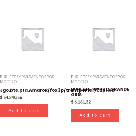
BURLETES Y PARAVIENTOS POR
BURLETES Y PARAVIENTOS POR
MODELO
MODELO
BURLETE “U”PVC GRANDE
Jgo.bte.pta.Amarok/fox3p/transporter/captiva
GRIS
$
54.240,56
$
6.161,32
Add to cart
Add to cart