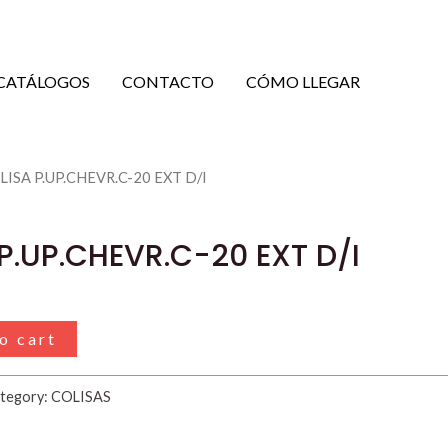
CATÁLOGOS
CONTACTO
CÓMO LLEGAR
LISA P.UP.CHEVR.C-20 EXT D/I
 P.UP.CHEVR.C-20 EXT D/I
o cart
tegory:
COLISAS