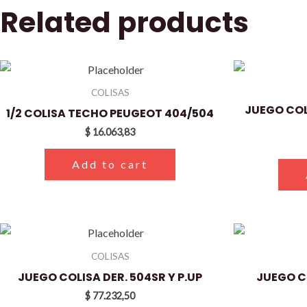
Related products
COLISAS
JUEGO COL
1/2 COLISA TECHO PEUGEOT 404/504
$
16.063,83
Add to cart
COLISAS
JUEGO COLISA DER. 504SR Y P.UP
JUEGO C
$
77.232,50