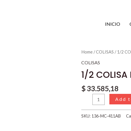
INICIO
1/2
Home
/
COLISAS
/ 1/2 CO
COLISA
COLISAS
P.UP.CHEVR.C-
1/2 COLISA
20
EXT
$
33.585,18
D/I
Add t
quantity
SKU:
136-MC-411AB
Ca