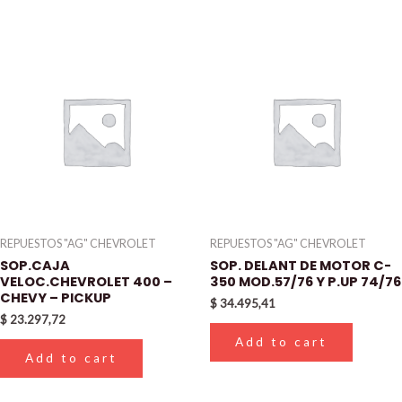
REPUESTOS "AG" CHEVROLET
REPUESTOS "AG" CHEVROLET
SOP.CAJA
SOP. DELANT DE MOTOR C-
VELOC.CHEVROLET 400 –
350 MOD.57/76 Y P.UP 74/76
CHEVY – PICKUP
$
34.495,41
$
23.297,72
Add to cart
Add to cart