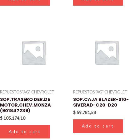
REPUESTOS "AG" CHEVROLET
REPUESTOS "AG" CHEVROLET
SOP.TRASERO DER.DE
SOP.CAJA BLAZER-S10-
MOTOR,CHEV.MONZA
SIVERAD-C20-D20
(901847239)
$
59.781,58
$
105.174,10
Add to cart
Add to cart