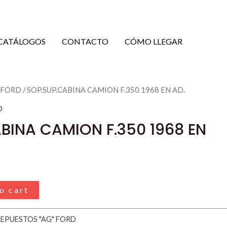
CATÁLOGOS
CONTACTO
CÓMO LLEGAR
 FORD
/ SOP.SUP.CABINA CAMION F.350 1968 EN AD.
D
BINA CAMION F.350 1968 EN
o cart
REPUESTOS "AG" FORD