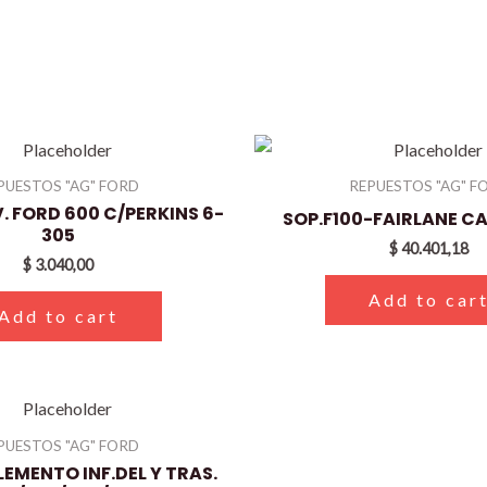
PUESTOS "AG" FORD
REPUESTOS "AG" F
. FORD 600 C/PERKINS 6-
SOP.F100-FAIRLANE C
305
$
40.401,18
$
3.040,00
Add to car
Add to cart
PUESTOS "AG" FORD
EMENTO INF.DEL Y TRAS.