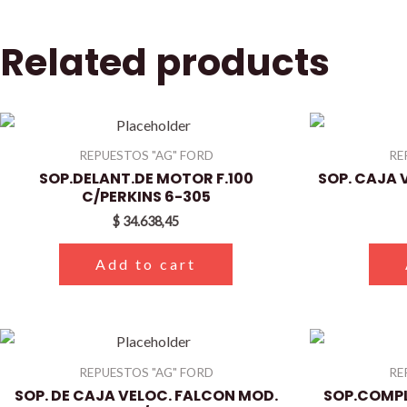
Related products
REPUESTOS "AG" FORD
RE
SOP.DELANT.DE MOTOR F.100
SOP. CAJA V
C/PERKINS 6-305
$
34.638,45
Add to cart
REPUESTOS "AG" FORD
RE
SOP. DE CAJA VELOC. FALCON MOD.
SOP.COMPL