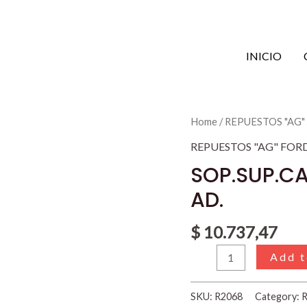
INICIO
SOP.SUP.CABINA
Home
/
REPUESTOS "AG"
CAMION
REPUESTOS "AG" FOR
F.350
SOP.SUP.CA
1968
AD.
EN
AD.
$
10.737,47
quantity
Add t
SKU:
R2068
Category: