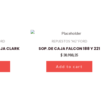
ORD
REPUESTOS "AG" FORD
AJA CLARK
SOP. DE CAJA FALCON 188 Y 221
$
38.988,35
t
Add to cart