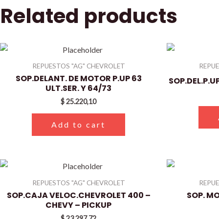
Related products
REPUESTOS "AG" CHEVROLET
REPUE
SOP.DELANT. DE MOTOR P.UP 63
SOP.DEL.P.U
ULT.SER. Y 64/73
$
25.220,10
Add to cart
REPUESTOS "AG" CHEVROLET
REPUE
SOP.CAJA VELOC.CHEVROLET 400 –
SOP. MO
CHEVY – PICKUP
$
23.297,72