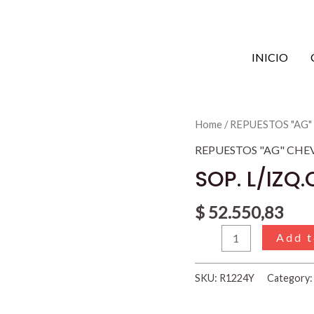
INICIO
SOP.
Home
/
REPUESTOS "AG
L/IZQ.CORSA
REPUESTOS "AG" CHE
II
SOP. L/IZQ.
1.8
N
$
52.550,83
93302282
Add t
quantity
SKU:
R1224Y
Category