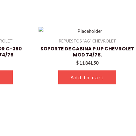
VROLET
REPUESTOS "AG" CHEVROLET
OR C-350
SOPORTE DE CABINA P.UP CHEVROLET
 74/76
MOD 74/78.
$
11.841,50
t
Add to cart