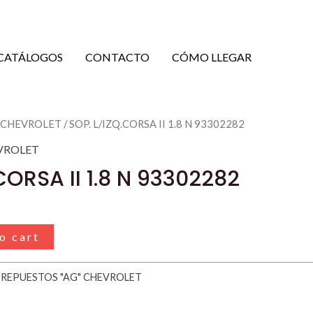
CATÁLOGOS
CONTACTO
CÓMO LLEGAR
" CHEVROLET
/ SOP. L/IZQ.CORSA II 1.8 N 93302282
VROLET
CORSA II 1.8 N 93302282
o cart
:
REPUESTOS "AG" CHEVROLET