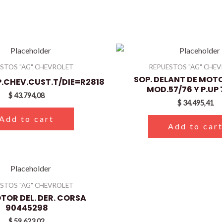
STOS "AG" CHEVROLET
REPUESTOS "AG" CHE
SOP. DELANT DE MOT
P.CHEV.CUST.T/DIE=R2818
MOD.57/76 Y P.UP
$
43.794,08
$
34.495,41
Add to cart
Add to car
STOS "AG" CHEVROLET
TOR DEL. DER. CORSA
90445298
$
59.623,02