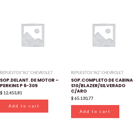
REPUESTOS "AG" CHEVROLET
REPUESTOS "AG" CHEVROLET
SOP.DELANT. DE MOTOR –
SOP.COMPLETO DE CABINA
PERKINS P 6-305
S10/BLAZER/SILVERADO
C/ARO
$
12.453,81
$
65.130,77
Add to cart
Add to cart