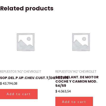
Related products
REPUESTOS "AG" CHEVROLET
REPUESTOS "AG" CHEVROLET
SOP. DELANT. DE MOTOR
SOP.DEL.P.UP.CHEV.CUST.T/DIE=R2818
COCHE Y CAMION MOD.
$
43.794,08
54/59
$
4.063,54
Add to cart
Add to cart