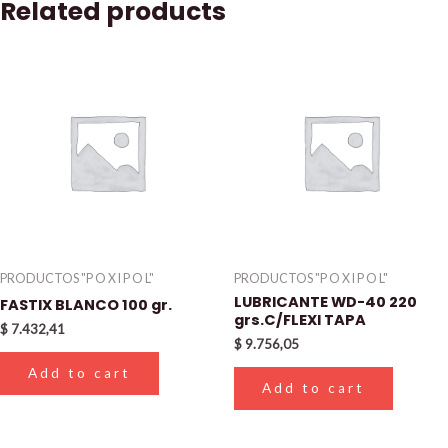
Related products
PRODUCTOS "P O X I P O L"
PRODUCTOS "P O X I P O L"
LUBRICANTE WD-40 220
FASTIX BLANCO 100 gr.
grs.C/FLEXI TAPA
$
7.432,41
$
9.756,05
Add to cart
Add to cart