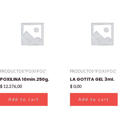
PRODUCTOS "P O X I P O L"
PRODUCTOS "P O X I P O L"
POXILINA 10min.250g.
LA GOTITA GEL 3ml.
$
12.276,00
$
0,00
Add to cart
Add to cart