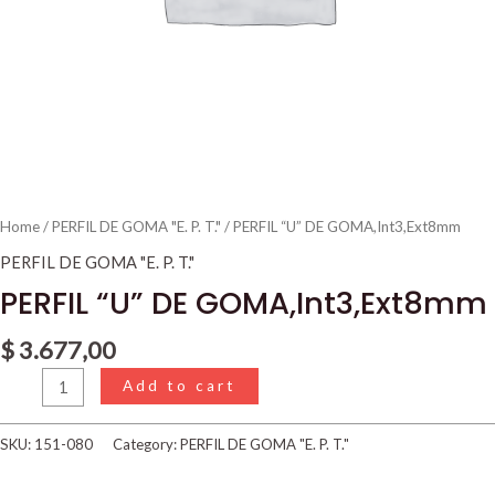
Home
/
PERFIL DE GOMA "E. P. T."
/ PERFIL “U” DE GOMA,Int3,Ext8mm
PERFIL DE GOMA "E. P. T."
PERFIL “U” DE GOMA,Int3,Ext8mm
$
3.677,00
Add to cart
SKU:
151-080
Category:
PERFIL DE GOMA "E. P. T."