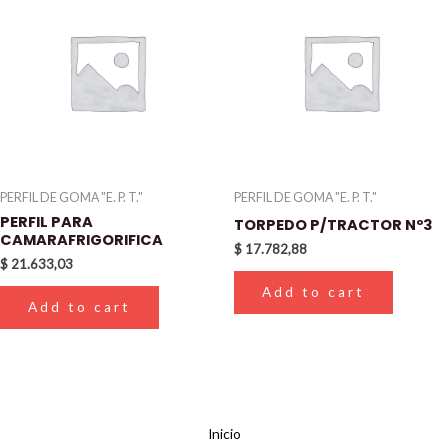
PERFIL DE GOMA "E. P. T."
PERFIL DE GOMA "E. P. T."
PERFIL PARA
TORPEDO P/TRACTOR Nº3
CAMARAFRIGORIFICA
$
17.782,88
$
21.633,03
Add to cart
Add to cart
Inicio