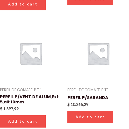
Add to cart
PERFIL DE GOMA "E. P. T."
PERFIL DE GOMA "E. P. T."
PERFIL P/VENT.DE ALUM,Ext
PERFIL P/SARANDA
5,alt 10mm
$
10.265,29
$
1.897,99
Add to cart
Add to cart