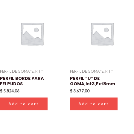
PERFIL DE GOMA "E. P. T."
PERFIL DE GOMA "E. P. T."
PERFIL BORDE PARA
PERFIL “U” DE
FELPUDOS
GOMA,Int3,Ext8mm
$
5.824,06
$
3.677,00
Add to cart
Add to cart