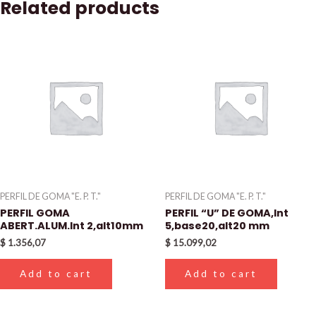
Related products
PERFIL DE GOMA "E. P. T."
PERFIL DE GOMA "E. P. T."
PERFIL GOMA
PERFIL “U” DE GOMA,Int
ABERT.ALUM.Int 2,alt10mm
5,base20,alt20 mm
$
1.356,07
$
15.099,02
Add to cart
Add to cart