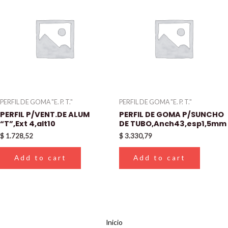
PERFIL DE GOMA "E. P. T."
PERFIL DE GOMA "E. P. T."
PERFIL P/VENT.DE ALUM
PERFIL DE GOMA P/SUNCHO
“T”,Ext 4,alt10
DE TUBO,Anch43,esp1,5mm
$
1.728,52
$
3.330,79
Add to cart
Add to cart
Inicio