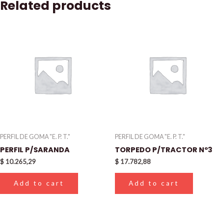
Related products
PERFIL DE GOMA "E. P. T."
PERFIL DE GOMA "E. P. T."
PERFIL P/SARANDA
TORPEDO P/TRACTOR Nº3
$
10.265,29
$
17.782,88
Add to cart
Add to cart