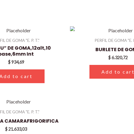
FIL DE GOMA "E. P. T."
PERFIL DE GOMA "E. P.
“U” DE GOMA,12alt,10
BURLETE DE G
base,6mm Int
$
6.320,72
$
934,69
Add to car
Add to cart
FIL DE GOMA "E. P. T."
RA CAMARAFRIGORIFICA
$
21.633,03