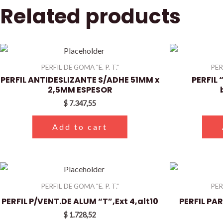
Related products
PERFIL DE GOMA "E. P. T."
PER
PERFIL ANTIDESLIZANTE S/ADHE 51MM x
PERFIL 
2,5MM ESPESOR
$
7.347,55
Add to cart
PERFIL DE GOMA "E. P. T."
PER
PERFIL P/VENT.DE ALUM “T”,Ext 4,alt10
PERFIL PA
$
1.728,52