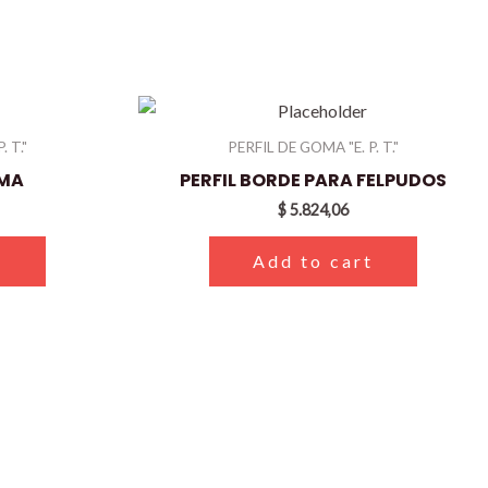
 T."
PERFIL DE GOMA "E. P. T."
OMA
PERFIL BORDE PARA FELPUDOS
$
5.824,06
t
Add to cart