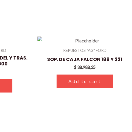
ORD
REPUESTOS "AG" FORD
EL Y TRAS.
SOP. DE CAJA FALCON 188 Y 221
600
$
38.988,35
Add to cart
t