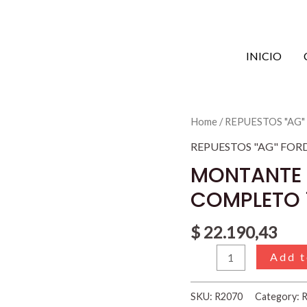
INICIO
MONTANTE
Home
/
REPUESTOS "AG"
MEDIO
REPUESTOS "AG" FOR
CARROCERIA
MONTANTE 
COMPLETO
COMPLETO 
74/99
quantity
$
22.190,43
Add t
SKU:
R2070
Category: