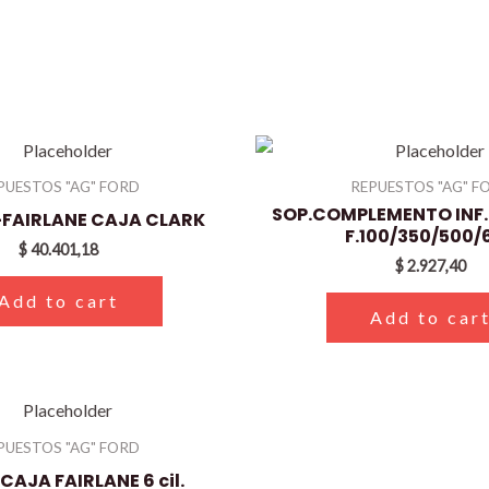
PUESTOS "AG" FORD
REPUESTOS "AG" F
SOP.COMPLEMENTO INF.D
-FAIRLANE CAJA CLARK
F.100/350/500/
$
40.401,18
$
2.927,40
Add to cart
Add to car
PUESTOS "AG" FORD
CAJA FAIRLANE 6 cil.