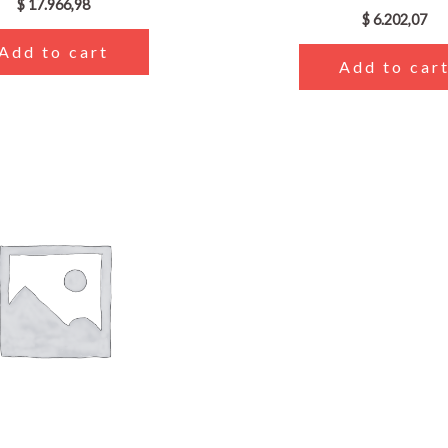
$
17.966,98
$
6.202,07
Add to cart
Add to car