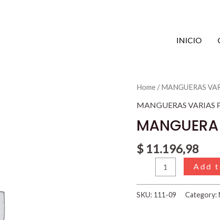
INICIO
MANGUERA
Home
/
MANGUERAS VAR
PRESION
MANGUERAS VARIAS 
1/2FRENOx20BAR
MANGUERA 
quantity
$
11.196,98
Add t
SKU:
111-09
Category: