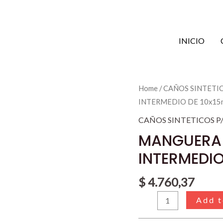
INICIO
MANGUERA
Home
/
CAÑOS SINTETI
P/HIDROCARB.
INTERMEDIO DE 10x15
TEXTIL
CAÑOS SINTETICOS 
INTERMEDIO
MANGUERA 
DE
INTERMEDI
10x15mm
quantity
$
4.760,37
Add t