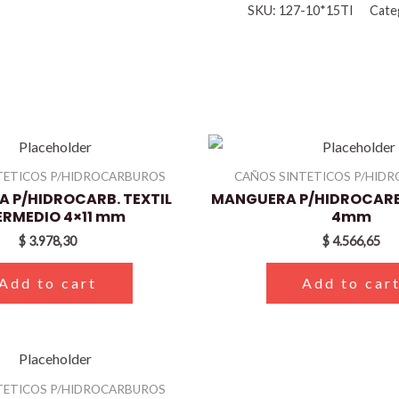
SKU:
127-10*15TI
Cate
TETICOS P/HIDROCARBUROS
CAÑOS SINTETICOS P/HID
 P/HIDROCARB. TEXTIL
MANGUERA P/HIDROCARB. 
ERMEDIO 4×11 mm
4mm
$
3.978,30
$
4.566,65
Add to cart
Add to car
TETICOS P/HIDROCARBUROS