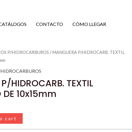
CATÁLOGOS
CONTACTO
CÓMO LLEGAR
COS P/HIDROCARBUROS
/ MANGUERA P/HIDROCARB. TEXTIL
mm
P/HIDROCARBUROS
P/HIDROCARB. TEXTIL
O DE 10x15mm
o cart