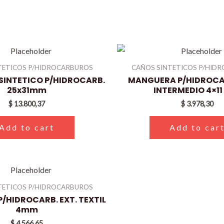
TETICOS P/HIDROCARBUROS
CAÑOS SINTETICOS P/HID
INTETICO P/HIDROCARB.
MANGUERA P/HIDROCAR
25x31mm
INTERMEDIO 4×1
$
13.800,37
$
3.978,30
Add to cart
Add to car
TETICOS P/HIDROCARBUROS
/HIDROCARB. EXT. TEXTIL
4mm
$
4.566,65