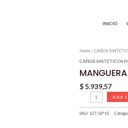
INICIO
MANGUERA
Home
/
CAÑOS SINTETI
COMBUSTIBLE
CAÑOS SINTETICOS 
10
MANGUERA 
x
15
$
5.939,57
mm
Add t
quantity
SKU:
127-10*15
Catego