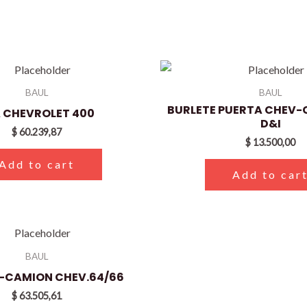
BAUL
BAUL
BURLETE PUERTA CHEV-
 CHEVROLET 400
D&I
$
60.239,87
$
13.500,00
Add to cart
Add to car
BAUL
P-CAMION CHEV.64/66
$
63.505,61