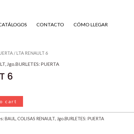
CATÁLOGOS
CONTACTO
CÓMO LLEGAR
PUERTA
/ LTA RENAULT 6
LT
,
Jgo.BURLETES: PUERTA
T 6
o cart
es:
BAUL
,
COLISAS RENAULT
,
Jgo.BURLETES: PUERTA