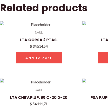
Related products
BAUL
LTA.CORSA 2 PTAS.
LTA
$
34.514,54
Add to cart
BAUL
LTA CHEV.P.UP. 95 C-20 D-20
PSA P.U
$
54.111,71