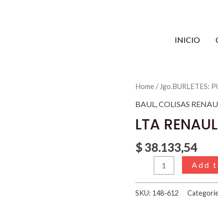
INICIO
LTA
Home
/
Jgo.BURLETES: 
RENAULT
BAUL
,
COLISAS RENAU
6
LTA RENAUL
quantity
$
38.133,54
Add t
SKU:
148-612
Categori