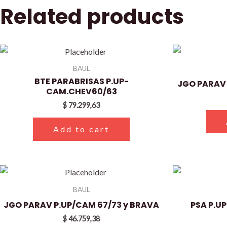
Related products
BAUL
BTE PARABRISAS P.UP-
JGO PARAV 
CAM.CHEV60/63
$
79.299,63
Add to cart
BAUL
JGO PARAV P.UP/CAM 67/73 y BRAVA
PSA P.U
$
46.759,38