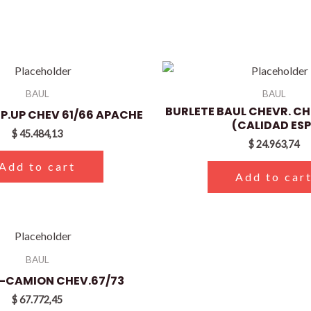
BAUL
BAUL
BURLETE BAUL CHEVR. CH
P.UP CHEV 61/66 APACHE
(CALIDAD ESP
$
45.484,13
$
24.963,74
Add to cart
Add to car
BAUL
P-CAMION CHEV.67/73
$
67.772,45