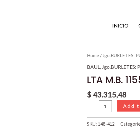
INICIO
LTA
Home
/
Jgo.BURLETES: 
M.B.
BAUL
,
Jgo.BURLETES:
1155-
LTA M.B. 11
1215-
710
$
43.315,48
quantity
Add t
SKU:
148-412
Categori