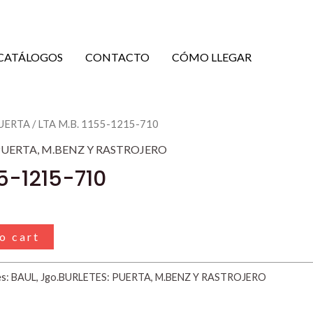
CATÁLOGOS
CONTACTO
CÓMO LLEGAR
PUERTA
/ LTA M.B. 1155-1215-710
 PUERTA
,
M.BENZ Y RASTROJERO
55-1215-710
o cart
es:
BAUL
,
Jgo.BURLETES: PUERTA
,
M.BENZ Y RASTROJERO