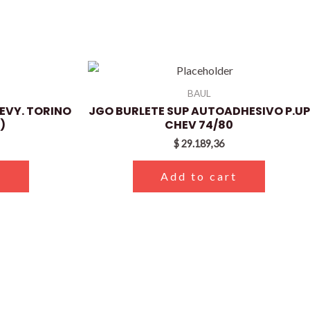
BAUL
EVY. TORINO
JGO BURLETE SUP AUTOADHESIVO P.UP
)
CHEV 74/80
$
29.189,36
t
Add to cart