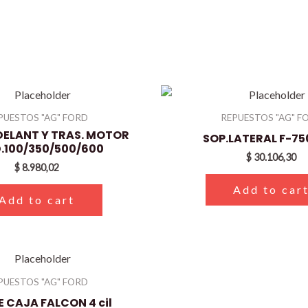
PUESTOS "AG" FORD
REPUESTOS "AG" F
DELANT Y TRAS. MOTOR
SOP.LATERAL F-75
.100/350/500/600
$
30.106,30
$
8.980,02
Add to car
Add to cart
PUESTOS "AG" FORD
E CAJA FALCON 4 cil