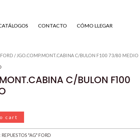
CATÁLOGOS
CONTACTO
CÓMO LLEGAR
BINA
 FORD
/ JGO.COMP.MONT.CABINA C/BULON F100 73/80 MEDIO
D
MONT.CABINA C/BULON F100
IO
o cart
:
REPUESTOS "AG" FORD