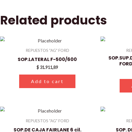
Related products
REPUESTOS "AG" FORD
RE
SOP.SUP.
SOP.LATERAL F-500/600
FORD
$
31.911,89
Add to cart
REPUESTOS "AG" FORD
RE
SOP.DE CAJA FAIRLANE 6 cil.
SOP. D