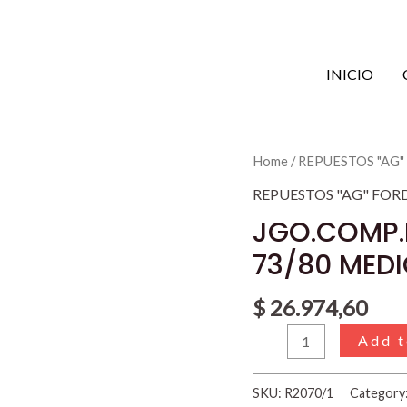
INICIO
JGO.COMP.MONT.CA
Home
/
REPUESTOS "AG"
C/BULON
REPUESTOS "AG" FOR
F100
JGO.COMP.
73/80
73/80 MED
MEDIO
quantity
$
26.974,60
Add t
SKU:
R2070/1
Category