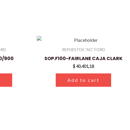
ORD
REPUESTOS "AG" FORD
0/900
SOP.F100-FAIRLANE CAJA CLARK
$
40.401,18
t
Add to cart