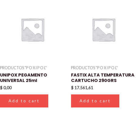
PRODUCTOS "P O X I P O L"
PRODUCTOS "P O X I P O L"
UNIPOX PEGAMENTO
FASTIX ALTA TEMPERATURA
UNIVERSAL 25ml
CARTUCHO 290GRS
$
0,00
$
17.561,61
Add to cart
Add to cart