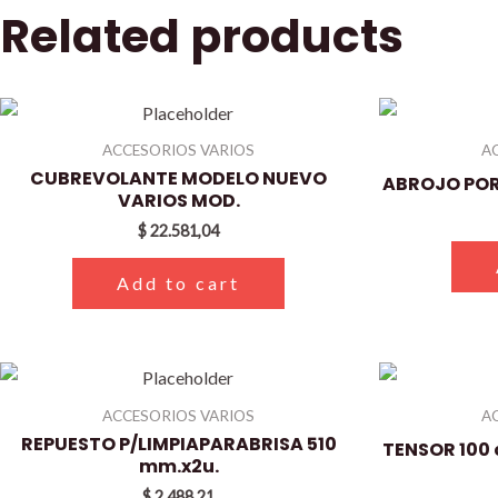
Related products
ACCESORIOS VARIOS
A
CUBREVOLANTE MODELO NUEVO
ABROJO PO
VARIOS MOD.
$
22.581,04
Add to cart
ACCESORIOS VARIOS
A
REPUESTO P/LIMPIAPARABRISA 510
TENSOR 100
mm.x2u.
$
2.488,21