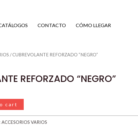
CATÁLOGOS
CONTACTO
CÓMO LLEGAR
RIOS
/ CUBREVOLANTE REFORZADO “NEGRO”
NTE REFORZADO “NEGRO”
o cart
:
ACCESORIOS VARIOS