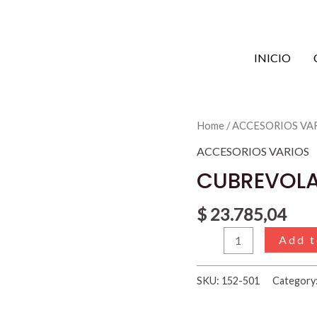
INICIO
CUBREVOLANTE
Home
/
ACCESORIOS VA
REFORZADO
ACCESORIOS VARIOS
"NEGRO"
CUBREVOLA
quantity
$
23.785,04
Add t
SKU:
152-501
Category