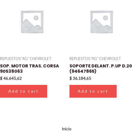
REPUESTOS "AG" CHEVROLET
REPUESTOS "AG" CHEVROLET
SOP. MOTOR TRAS. CORSA
SOPORTE DELANT. P.UP D.20
90538063
(94647865)
$
46.645,62
$
36.184,65
Add to cart
Add to cart
Inicio