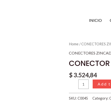
INICIO
CONECTOR
Home
/
CONECTORES Z
ZINCADO
CONECTORES ZINCA
45mm
CONECTOR
quantity
$
3.524,84
Add t
SKU:
C0045
Category: