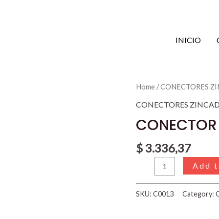
INICIO
CONECTOR
Home
/
CONECTORES Z
ZINCADO
CONECTORES ZINCA
13mm
CONECTOR
quantity
$
3.336,37
Add t
SKU:
C0013
Category: