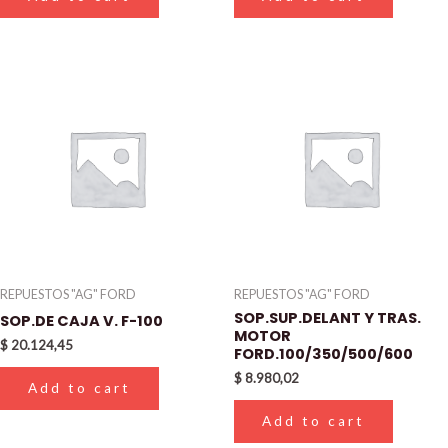
REPUESTOS "AG" FORD
REPUESTOS "AG" FORD
SOP.SUP.DELANT Y TRAS.
SOP.DE CAJA V. F-100
MOTOR
$
20.124,45
FORD.100/350/500/600
$
8.980,02
Add to cart
Add to cart