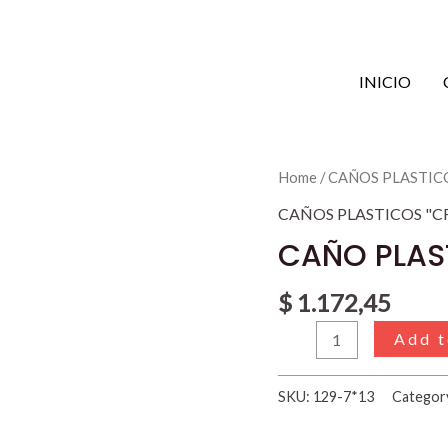
INICIO
CAÑO
Home
/
CAÑOS PLASTICO
PLASTICO
CAÑOS PLASTICOS "CR
CRISTAL
CAÑO PLAST
DE
7
$
1.172,45
x
Add t
13
mm.
quantity
SKU:
129-7*13
Categor