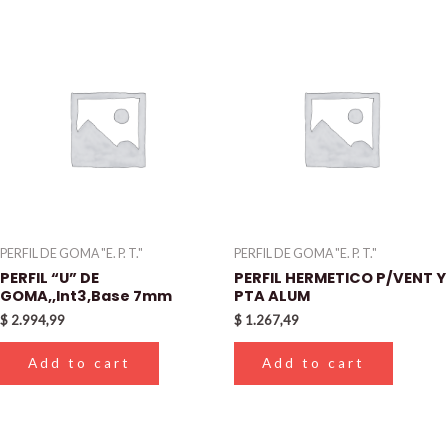
PERFIL DE GOMA "E. P. T."
PERFIL DE GOMA "E. P. T."
PERFIL “U” DE
PERFIL HERMETICO P/VENT Y
GOMA,,Int3,Base 7mm
PTA ALUM
$
2.994,99
$
1.267,49
Add to cart
Add to cart