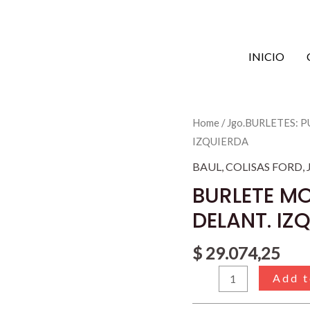
INICIO
BURLETE
Home
/
Jgo.BURLETES: 
MOLDEADO
IZQUIERDA
P/PUERTA
BAUL
,
COLISAS FORD
,
FALCON
BURLETE M
DELANT.
DELANT. IZ
IZQUIERDA
quantity
$
29.074,25
Add t