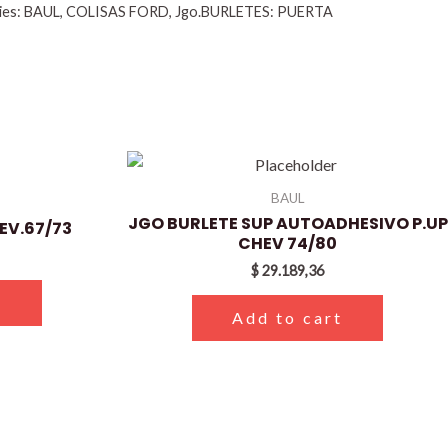
ies:
BAUL
,
COLISAS FORD
,
Jgo.BURLETES: PUERTA
BAUL
JGO BURLETE SUP AUTOADHESIVO P.UP
EV.67/73
CHEV 74/80
$
29.189,36
t
Add to cart