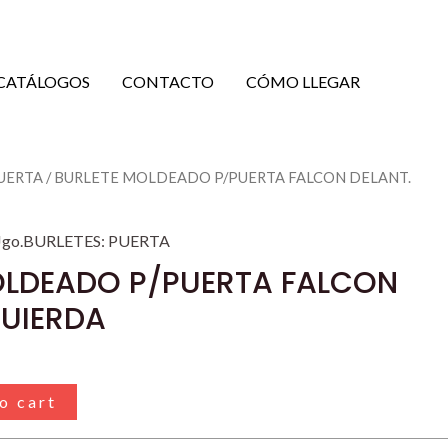
CATÁLOGOS
CONTACTO
CÓMO LLEGAR
PUERTA
/ BURLETE MOLDEADO P/PUERTA FALCON DELANT.
Jgo.BURLETES: PUERTA
OLDEADO P/PUERTA FALCON
QUIERDA
o cart