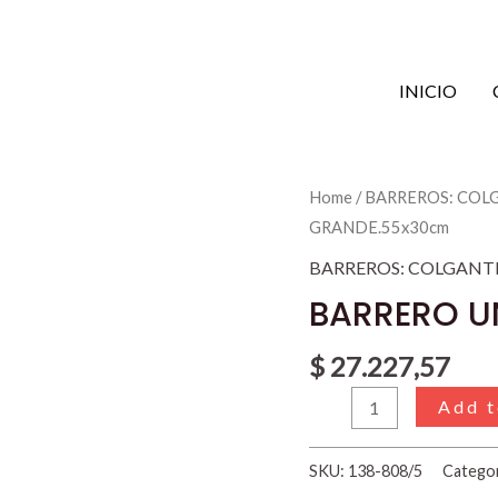
INICIO
BARRERO
Home
/
BARREROS: COL
UNIV.
GRANDE.55x30cm
PALETA
BARREROS: COLGANT
GRANDE.55x30cm
BARRERO U
quantity
$
27.227,57
Add t
SKU:
138-808/5
Catego