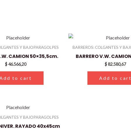
OLGANTES Y BAJOPARAGOLPES
BARREROS: COLGANTES Y BA
.W. CAMION 50×35,5cm.
BARRERO V.W. CAMIO
$
46.566,20
$
82.580,67
Add to cart
Add to car
OLGANTES Y BAJOPARAGOLPES
NIVER. RAYADO 40x45cm