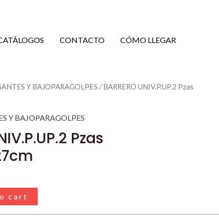
CATÁLOGOS
CONTACTO
CÓMO LLEGAR
GANTES Y BAJOPARAGOLPES
/ BARRERO UNIV.P.UP.2 Pzas
ES Y BAJOPARAGOLPES
IV.P.UP.2 Pzas
27cm
o cart