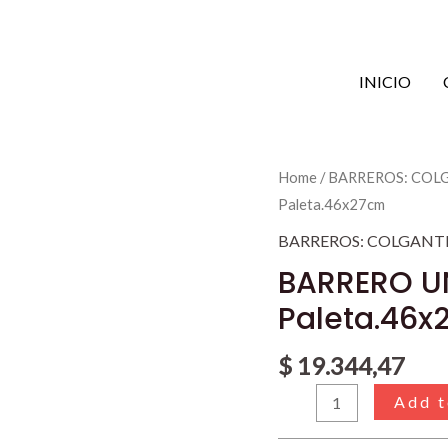
INICIO
BARRERO
Home
/
BARREROS: COL
UNIV.P.UP.2
Paleta.46x27cm
Pzas
BARREROS: COLGANT
Paleta.46x27cm
BARRERO UN
quantity
Paleta.46x
$
19.344,47
Add t