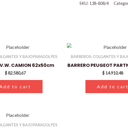
SKU:
138-808/4
Catego
OLGANTES Y BAJOPARAGOLPES
BARREROS: COLGANTES Y BA
V.W. CAMION 62x50cm
BARRERO PEUGEOT PART
$
82.580,67
$
14.910,48
Add to cart
Add to car
OLGANTES Y BAJOPARAGOLPES