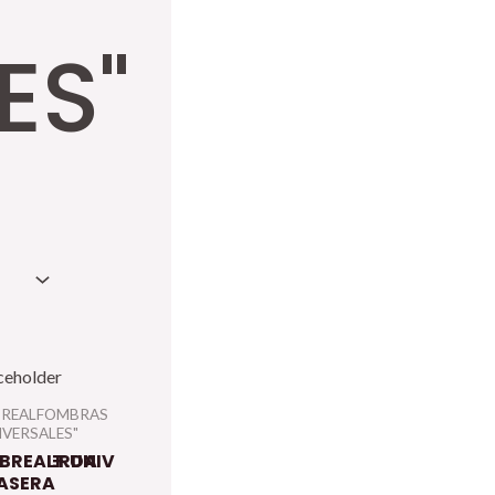
ES"
S
BREALFOMBRAS
IVERSALES"
.IZQUIERDA
BREALF.UNIV
A
ASERA