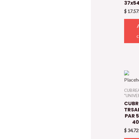
37x5
$
17.57
CUBRE
"UNIVE
CUBR
TRSA
PAR 5
40
$
34.72