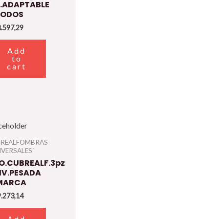
z.ADAPTABLE
TODOS
.597,29
Add
to
cart
S
BREALFOMBRAS
IVERSALES"
ERSAL
O.CUBREALF.3pz
IV.PESADA
MARCA
.273,14
Add