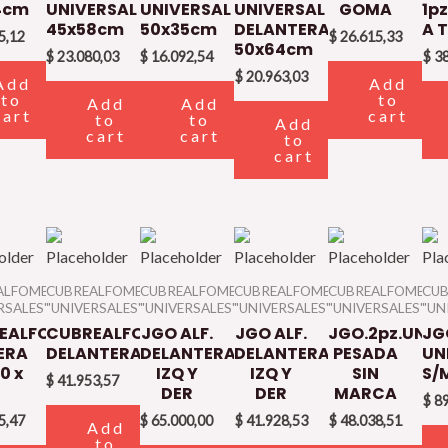
4cm
UNIVERSAL
UNIVERSAL
UNIVERSAL
GOMA
1p
45x58cm
50x35cm
DELANTERA
A 
5,12
$
26.615,33
50x64cm
$
23.080,03
$
16.092,54
$
38
$
20.963,03
Add
Add
to
to
Add
Add
cart
cart
to
to
Add
cart
cart
to
cart
ALFOMBRAS
CUBREALFOMBRAS
CUBREALFOMBRAS
CUBREALFOMBRAS
CUBREALFOMBRA
CU
RSALES"
"UNIVERSALES"
"UNIVERSALES"
"UNIVERSALES"
"UNIVERSALES"
"UN
EALFOMBRA
CUBREALFOMBRA
JGO ALF.
JGO ALF.
JGO.2pz.UNIV
JG
ERA
DELANTERA
DELANTERA
DELANTERA
PESADA
UN
0 x
IZQ Y
IZQ Y
SIN
S/
$
41.953,57
DER
DER
MARCA
$
89
5,47
$
65.000,00
$
41.928,53
$
48.038,51
Add
to